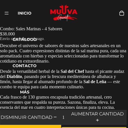
INICIO
Combo: Sales Marinas - 4 Sabores
$38.000
Envío calculado en el pago.
CATÁLOGO
Descubre el universo de sabores de nuestras sales artesanales en un
solo pack. Cuatro expresiones distintas de la sal marina pura, cada una
aromatizada con hierbas y especias seleccionadas para transformar lo
cotidiano en extraordinario.
CONTACTO
Desde la versatilidad herbal de la
Sal del Chef
hasta el picante audaz
del
Diablito
, pasando por la frescura mediterránea de albahaca y
limón, hasta llegar al ahumado profundo de la
Sal de Leña
— este
combo te equipa para cada momento culinario.
MÁS
Cada frasco de 130 gramos encapsula tradición artesanal, cero
conservantes que respalda su pureza. Sazona, finaliza, eleva. La
esencia del mar en cuatro interpretaciones únicas para tu cocina.
AUMENTAR CANTIDAD
DISMINUIR CANTIDAD